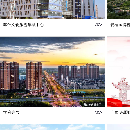
喀什文化旅游集散中心
碧桂园博
学府壹号
广西-东盟