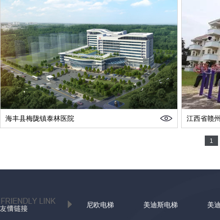
海丰县梅陇镇泰林医院
江西省赣
1
尼欧电梯
美迪斯电梯
美